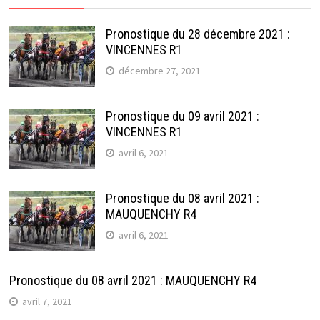
Pronostique du 28 décembre 2021 :
VINCENNES R1
décembre 27, 2021
Pronostique du 09 avril 2021 :
VINCENNES R1
avril 6, 2021
Pronostique du 08 avril 2021 :
MAUQUENCHY R4
avril 6, 2021
Pronostique du 08 avril 2021 : MAUQUENCHY R4
avril 7, 2021