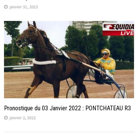
janvier 31, 2023
Pronostique du 03 Janvier 2022 : PONTCHATEAU R3
janvier 2, 2022