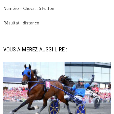
Numéro – Cheval : 5 Fulton
Résultat : distancé
VOUS AIMEREZ AUSSI LIRE :