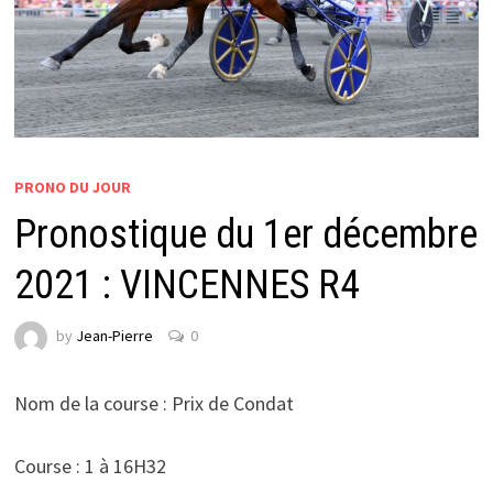
PRONO DU JOUR
Pronostique du 1er décembre
2021 : VINCENNES R4
by
Jean-Pierre
0
Nom de la course : Prix de Condat
Course : 1 à 16H32