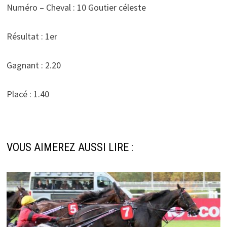
Numéro – Cheval : 10 Goutier céleste
Résultat : 1er
Gagnant : 2.20
Placé : 1.40
VOUS AIMEREZ AUSSI LIRE :