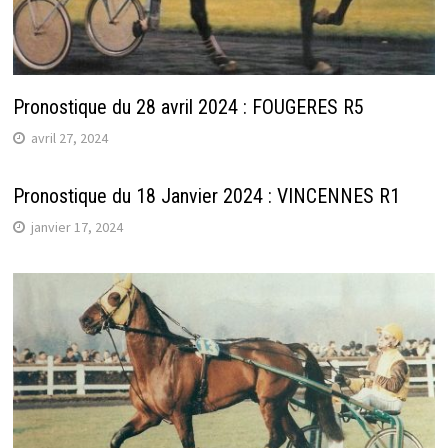
Pronostique du 28 avril 2024 : FOUGERES R5
avril 27, 2024
Pronostique du 18 Janvier 2024 : VINCENNES R1
janvier 17, 2024