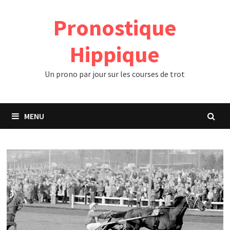
Skip
Pronostique
to
content
Hippique
Un prono par jour sur les courses de trot
MENU