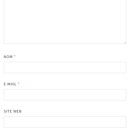
NOM
*
E-MAIL
*
SITE WEB