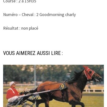
Course : 2 à 15H35
Numéro – Cheval : 2 Goodmorning charly
Résultat : non placé
VOUS AIMEREZ AUSSI LIRE :