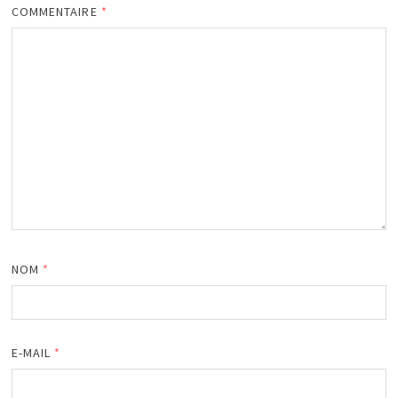
COMMENTAIRE
*
NOM
*
E-MAIL
*