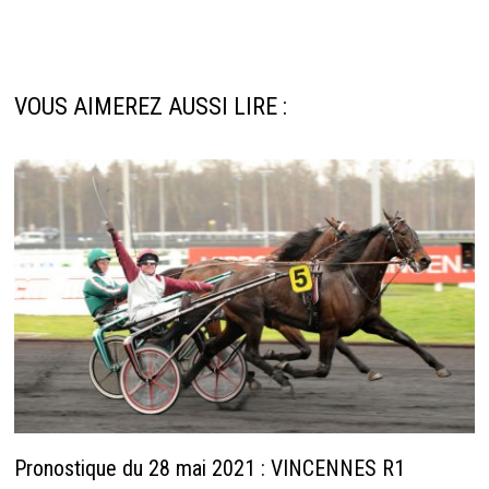
VOUS AIMEREZ AUSSI LIRE :
Pronostique du 28 mai 2021 : VINCENNES R1