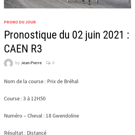
PRONO DU JOUR
Pronostique du 02 juin 2021 :
CAEN R3
by
Jean-Pierre
0
Nom de la course : Prix de Bréhal
Course : 3 à 12H50
Numéro – Cheval : 18 Gwendoline
Résultat : Distancé