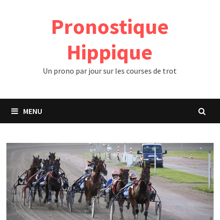
Skip
Pronostique
to
content
Hippique
Un prono par jour sur les courses de trot
MENU