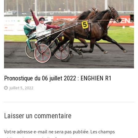
Pronostique du 06 juillet 2022 : ENGHIEN R1
juillet 5, 2022
Laisser un commentaire
Votre adresse e-mail ne sera pas publiée.
Les champs