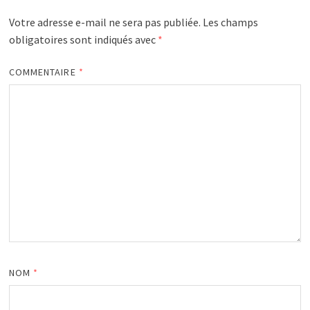
Votre adresse e-mail ne sera pas publiée.
Les champs
obligatoires sont indiqués avec
*
COMMENTAIRE
*
NOM
*