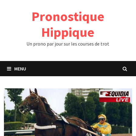
Skip
Pronostique
to
content
Hippique
Un prono par jour sur les courses de trot
MENU